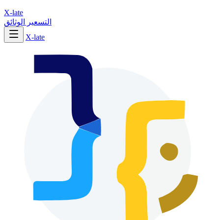
X-late
التسعير
الوثائق
X-late