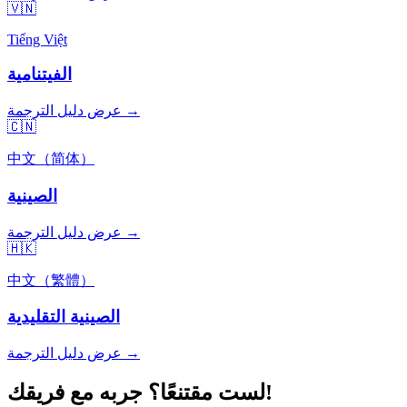
🇻🇳
Tiếng Việt
الفيتنامية
عرض دليل الترجمة →
🇨🇳
中文（简体）
الصينية
عرض دليل الترجمة →
🇭🇰
中文（繁體）
الصينية التقليدية
عرض دليل الترجمة →
لست مقتنعًا؟ جربه مع فريقك!