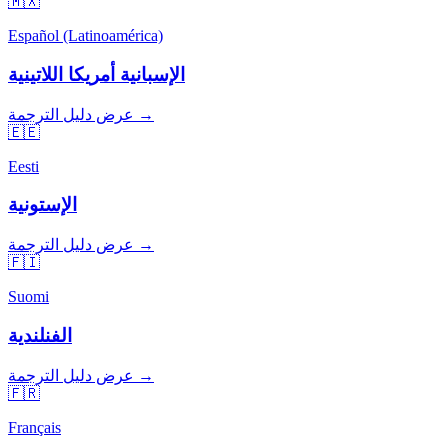
🇲🇽
Español (Latinoamérica)
الإسبانية أمريكا اللاتينية
عرض دليل الترجمة →
🇪🇪
Eesti
الإستونية
عرض دليل الترجمة →
🇫🇮
Suomi
الفنلندية
عرض دليل الترجمة →
🇫🇷
Français