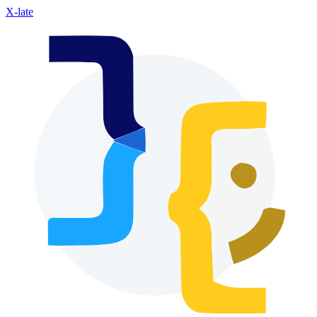
X-late