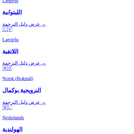
Lietuvių
الليتوانية
عرض دليل الترجمة →
🇱🇻
Latviešu
اللاتفية
عرض دليل الترجمة →
🇳🇴
Norsk (Bokmål)
النرويجية بوكمال
عرض دليل الترجمة →
🇳🇱
Nederlands
الهولندية