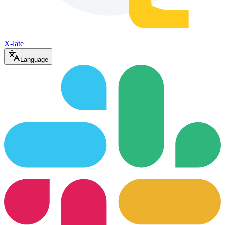
X-late
Language