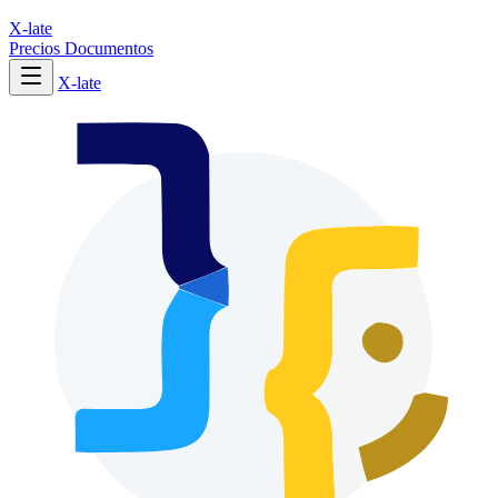
X-late
Precios
Documentos
X-late