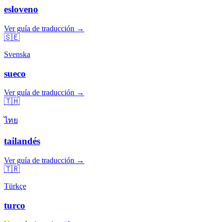
esloveno
Ver guía de traducción →
🇸🇪
Svenska
sueco
Ver guía de traducción →
🇹🇭
ไทย
tailandés
Ver guía de traducción →
🇹🇷
Türkçe
turco