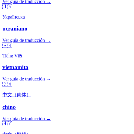
Ver guía de traducción →
🇺🇦
Українська
ucraniano
Ver guía de traducción →
🇻🇳
Tiếng Việt
vietnamita
Ver guía de traducción →
🇨🇳
中文（简体）
chino
Ver guía de traducción →
🇭🇰