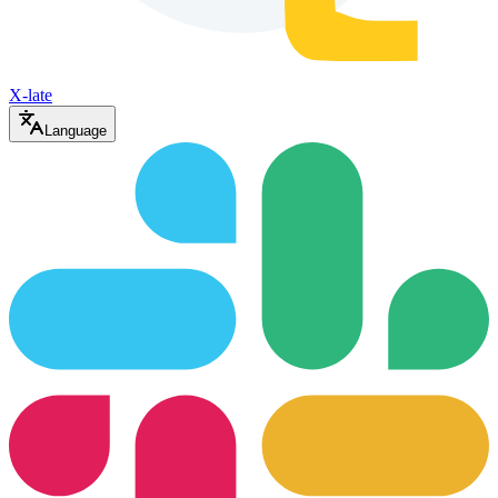
X-late
Language