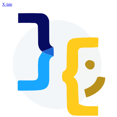
X-late