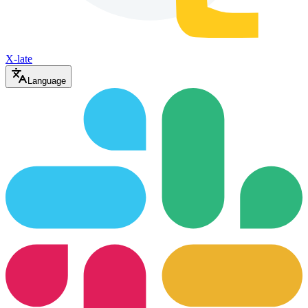
X-late
Language