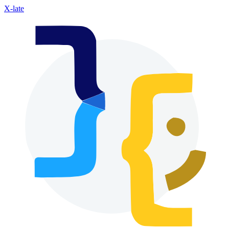
X-late