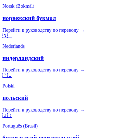
Norsk (Bokmål)
норвежский букмол
Перейти к руководству по переводу →
🇳🇱
Nederlands
нидерландский
Перейти к руководству по переводу →
🇵🇱
Polski
польский
Перейти к руководству по переводу →
🇧🇷
Português (Brasil)
бразильский португальский