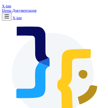
X-late
Цены
Документация
X-late