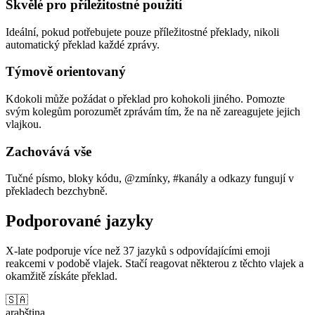
Skvělé pro příležitostné použití
Ideální, pokud potřebujete pouze příležitostné překlady, nikoli
automatický překlad každé zprávy.
Týmově orientovaný
Kdokoli může požádat o překlad pro kohokoli jiného. Pomozte
svým kolegům porozumět zprávám tím, že na ně zareagujete jejich
vlajkou.
Zachovává vše
Tučné písmo, bloky kódu, @zmínky, #kanály a odkazy fungují v
překladech bezchybně.
Podporované jazyky
X-late podporuje více než 37 jazyků s odpovídajícími emoji
reakcemi v podobě vlajek. Stačí reagovat některou z těchto vlajek a
okamžitě získáte překlad.
🇸🇦
arabština