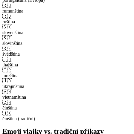
portugalština (Evropa)
🇷🇴
rumunština
🇷🇺
ruština
🇸🇰
slovenština
🇸🇮
slovinština
🇸🇪
švédština
🇹🇭
thajština
🇹🇷
turečtina
🇺🇦
ukrajinština
🇻🇳
vietnamština
🇨🇳
čínština
🇭🇰
čínština (tradiční)
Emoji vlajky vs. tradiční příkazy