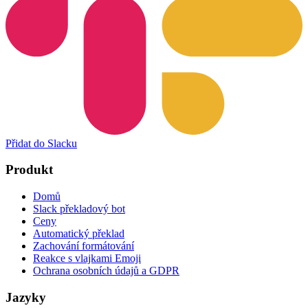
Přidat do Slacku
Produkt
Domů
Slack překladový bot
Ceny
Automatický překlad
Zachování formátování
Reakce s vlajkami Emoji
Ochrana osobních údajů a GDPR
Jazyky