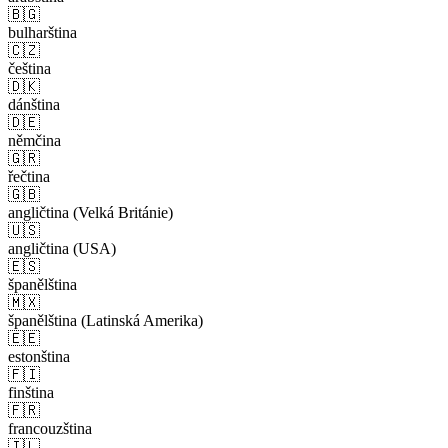
🇧🇬
bulharština
🇨🇿
čeština
🇩🇰
dánština
🇩🇪
němčina
🇬🇷
řečtina
🇬🇧
angličtina (Velká Británie)
🇺🇸
angličtina (USA)
🇪🇸
španělština
🇲🇽
španělština (Latinská Amerika)
🇪🇪
estonština
🇫🇮
finština
🇫🇷
francouzština
🇮🇱