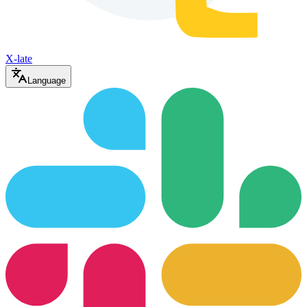
X-late
Language