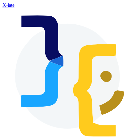
X-late