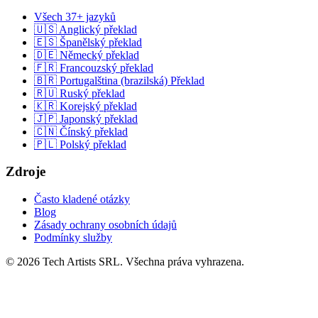
Všech 37+ jazyků
🇺🇸 Anglický překlad
🇪🇸 Španělský překlad
🇩🇪 Německý překlad
🇫🇷 Francouzský překlad
🇧🇷 Portugalština (brazilská) Překlad
🇷🇺 Ruský překlad
🇰🇷 Korejský překlad
🇯🇵 Japonský překlad
🇨🇳 Čínský překlad
🇵🇱 Polský překlad
Zdroje
Často kladené otázky
Blog
Zásady ochrany osobních údajů
Podmínky služby
© 2026 Tech Artists SRL. Všechna práva vyhrazena.