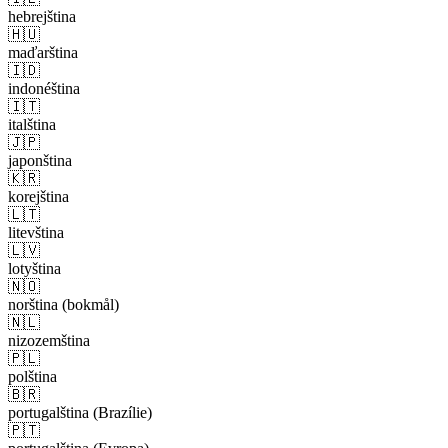
hebrejština
🇭🇺
maďarština
🇮🇩
indonéština
🇮🇹
italština
🇯🇵
japonština
🇰🇷
korejština
🇱🇹
litevština
🇱🇻
lotyština
🇳🇴
norština (bokmål)
🇳🇱
nizozemština
🇵🇱
polština
🇧🇷
portugalština (Brazílie)
🇵🇹