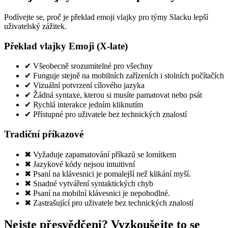
Podívejte se, proč je překlad emoji vlajky pro týmy Slacku lepší
uživatelský zážitek.
Překlad vlajky Emoji (X-late)
✔
Všeobecně srozumitelné pro všechny
✔
Funguje stejně na mobilních zařízeních i stolních počítačích
✔
Vizuální potvrzení cílového jazyka
✔
Žádná syntaxe, kterou si musíte pamatovat nebo psát
✔
Rychlá interakce jedním kliknutím
✔
Přístupné pro uživatele bez technických znalostí
Tradiční příkazové
✖
Vyžaduje zapamatování příkazů se lomítkem
✖
Jazykové kódy nejsou intuitivní
✖
Psaní na klávesnici je pomalejší než klikání myší.
✖
Snadné vytváření syntaktických chyb
✖
Psaní na mobilní klávesnici je nepohodlné.
✖
Zastrašující pro uživatele bez technických znalostí
Nejste přesvědčeni? Vyzkoušejte to se