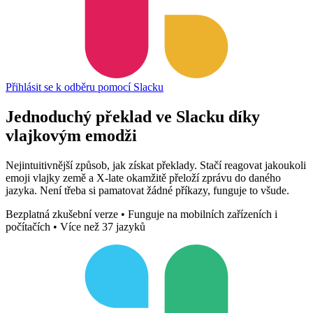
Přihlásit se k odběru pomocí Slacku
Jednoduchý překlad ve Slacku díky
vlajkovým emodži
Nejintuitivnější způsob, jak získat překlady. Stačí reagovat jakoukoli
emoji vlajky země a X-late okamžitě přeloží zprávu do daného
jazyka. Není třeba si pamatovat žádné příkazy, funguje to všude.
Bezplatná zkušební verze • Funguje na mobilních zařízeních i
počítačích • Více než 37 jazyků