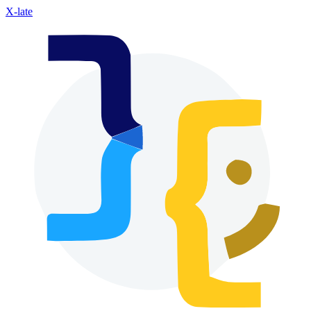
X-late