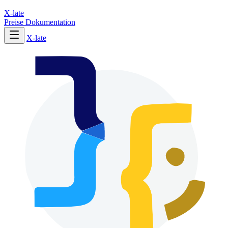
X-late
Preise
Dokumentation
X-late