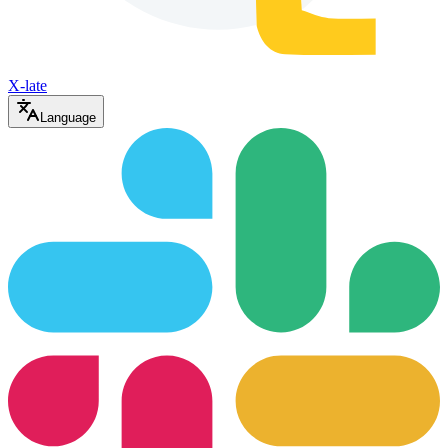
X-late
Language